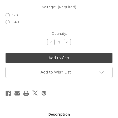
Voltage:
(Required)
120
240
in
Quantity:
stock
Decrease
Increase
Quantity
Quantity
of
of
Caldera
Caldera
PARAGON
PARAGON
KILN
KILN
120
120
VOLT
VOLT
Add to Wish List
Description