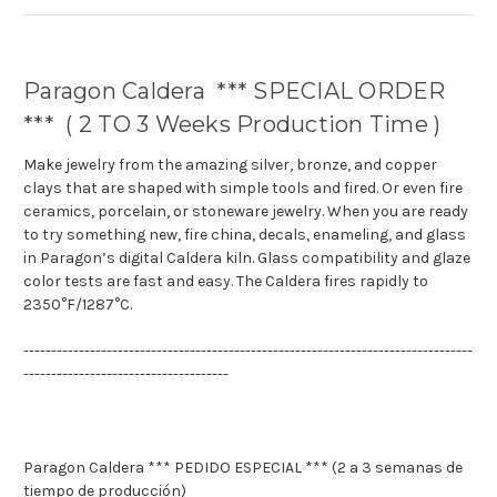
Paragon Caldera *** SPECIAL ORDER
*** ( 2 TO 3 Weeks Production Time )
Make jewelry from the amazing silver, bronze, and copper
clays that are shaped with simple tools and fired. Or even fire
ceramics, porcelain, or stoneware jewelry. When you are ready
to try something new, fire china, decals, enameling, and glass
in Paragon’s digital Caldera kiln. Glass compatibility and glaze
color tests are fast and easy. The Caldera fires rapidly to
2350°F/1287°C.
---------------------------------------------------------------------------------
-------------------------------------
Paragon Caldera *** PEDIDO ESPECIAL *** (2 a 3 semanas de
tiempo de producción)